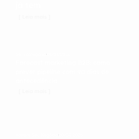
já tem
[ Leia mais ]
29/07/2026
Sem categoria
Forecast marketing B2B: como
prever pipeline com 90 dias de
antecedência
[ Leia mais ]
20/07/2026
Acelere Seu Negócio