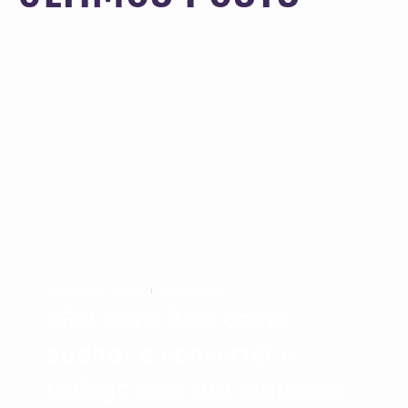
03/08/2026
Marketing Digital
CRO para B2B: como
auditar e converter o
tráfego que sua indústria