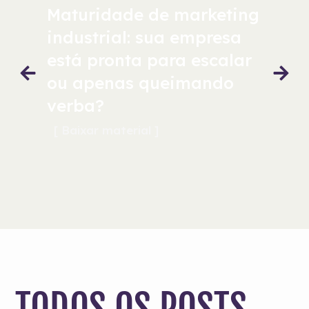
Maturidade de marketing
industrial: sua empresa
está pronta para escalar
ou apenas queimando
verba?
[ Baixar material ]
TODOS OS POSTS