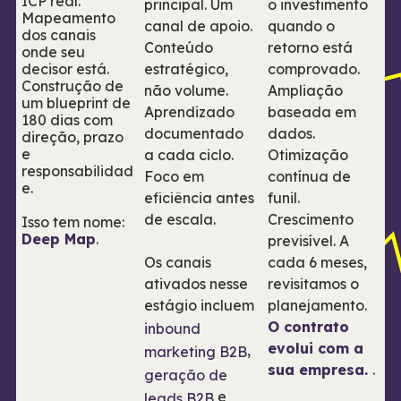
ICP real.
principal. Um
o investimento
Mapeamento
canal de apoio.
quando o
dos canais
Conteúdo
retorno está
onde seu
decisor está.
estratégico,
comprovado.
Construção de
não volume.
Ampliação
um blueprint de
Aprendizado
baseada em
180 dias com
documentado
dados.
direção, prazo
e
a cada ciclo.
Otimização
responsabilidad
Foco em
contínua de
e.
eficiência antes
funil.
de escala.
Crescimento
Isso tem nome:
Deep Map
.
previsível. A
Os canais
cada 6 meses,
ativados nesse
revisitamos o
estágio incluem
planejamento.
O contrato
inbound
evolui com a
,
marketing B2B
sua empresa.
.
geração de
e
leads B2B