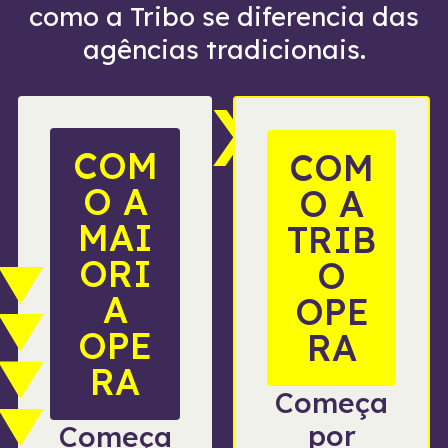
como a Tribo se diferencia das
agências tradicionais.
X
COM
COM
O A
O A
MAI
TRIB
ORI
O
A
OPE
OPE
RA
RA
Começa
por
Começa