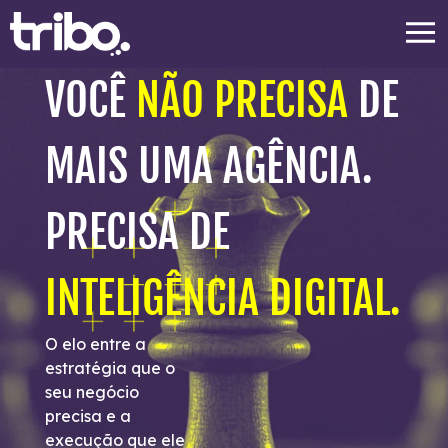
VOCÊ
NÃO PRECISA
DE
MAIS UMA AGÊNCIA.
PRECISA DE
INTELIGÊNCIA DIGITAL.
O elo entre a
estratégia que o
seu negócio
precisa e a
execução que ele