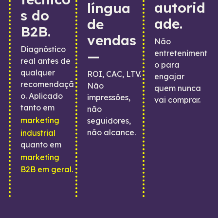
autorid
língua
s do
ade.
de
B2B.
vendas
Não
Diagnóstico
—
entreteniment
real antes de
o para
qualquer
ROI, CAC, LTV.
engajar
recomendaçã
Não
quem nunca
o. Aplicado
impressões,
vai comprar.
tanto em
não
marketing
seguidores,
não alcance.
industrial
quanto em
marketing
B2B em geral.