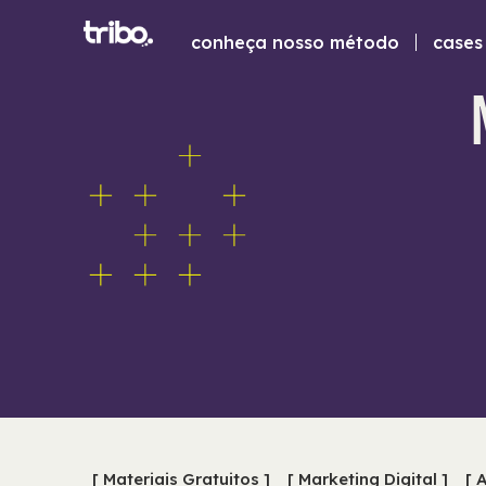
conheça nosso método
cases 
[ Materiais Gratuitos ]
[ Marketing Digital ]
[ 