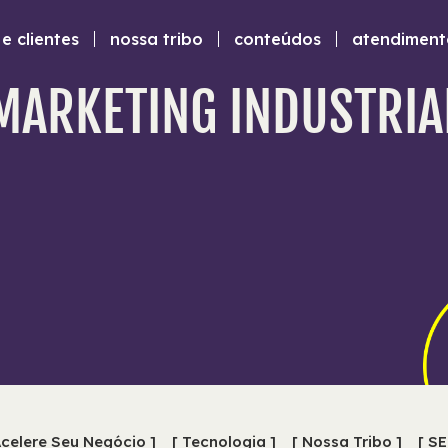
e clientes
nossa tribo
conteúdos
atendiment
MARKETING INDUSTRIA
Acelere Seu Negócio ]
[ Tecnologia ]
[ Nossa Tribo ]
[ SE