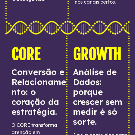
nos canais certos.
CORE
GROWTH
Conversão e
Análise de
Relacioname
Dados:
nto: o
porque
coração da
crescer sem
estratégia.
medir é só
sorte.
O CORE transforma
atenção em
Aqui a gente olha para