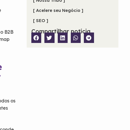
[ Nossa Tribo ]
e
[ Acelere seu Negócio ]
[ SEO ]
Compartilhar notícia
io B2B
admap
e
r
odos os
ntes
esconde