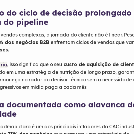
o do ciclo de decisão prolongado
a do pipeline
endas complexas, a jornada do cliente não é linear. Pes
% dos negócios B2B
enfrentam ciclos de vendas que va
eses
.
, isso significa que o seu
custo de aquisição de clien
tria
uído em uma estratégia de nutrição de longo prazo, garan
rmaneça no radar do decisor técnico sem a necessidade
agressivos em mídia paga a cada mês.
ia documentada como alavanca d
dade
oadmap claro é um dos principais infladores do CAC industr