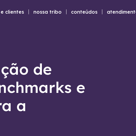
e clientes
nossa tribo
conteúdos
atendiment
ição de
enchmarks e
ra a