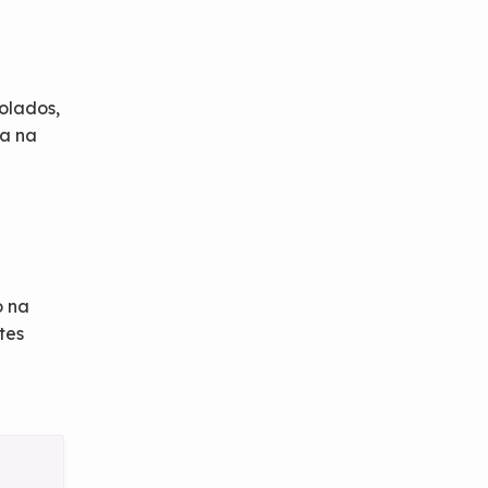
olados,
ia na
o na
tes