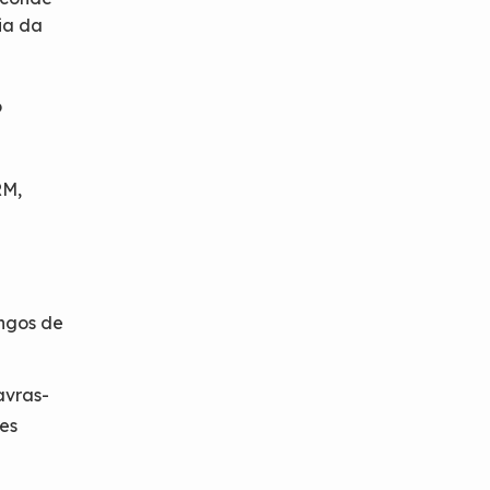
cia da
o
RM,
ongos de
avras-
es