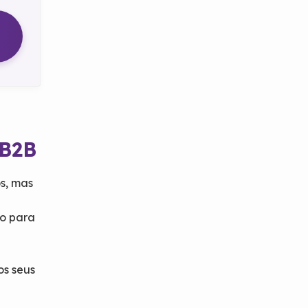
 B2B
s, mas
no para
os seus