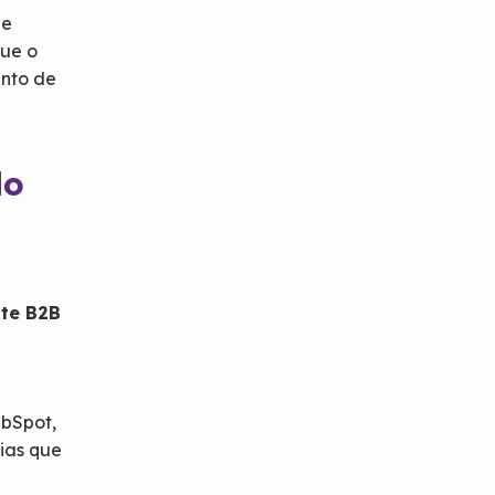
de
que o
ento de
do
nte B2B
ubSpot,
ias que