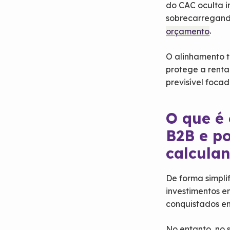
do CAC oculta i
sobrecarregand
.
orçamento
O alinhamento t
protege a renta
previsível foca
O que é 
B2B e po
calcula
De forma simpli
investimentos e
conquistados e
No entanto, no 