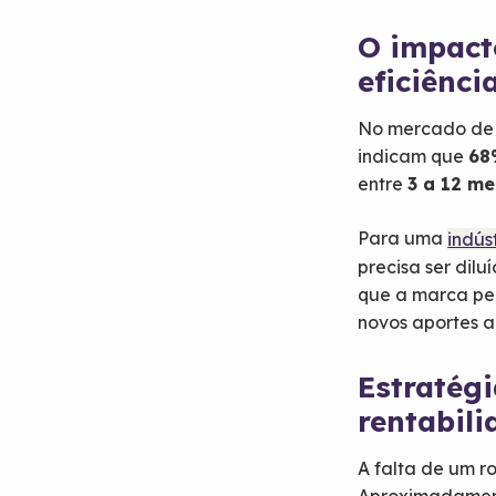
O impact
eficiênci
No mercado de v
indicam que
68
entre
3 a 12 m
Para uma
indús
precisa ser dil
que a marca pe
novos aportes 
Estratég
rentabili
A falta de um r