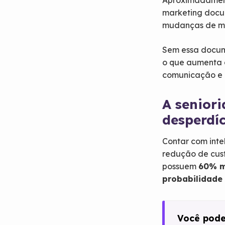
Aproximadame
marketing doc
mudanças de m
Sem essa docume
o que aumenta o
comunicação e 
A senior
desperdí
Contar com inte
redução de cust
possuem
60% m
probabilidade
Você pode 