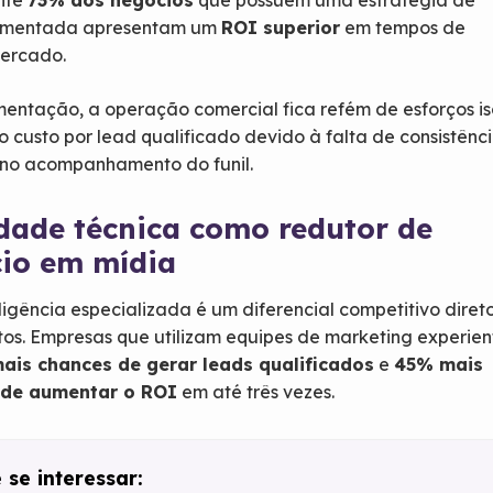
nte
73% dos negócios
que possuem uma estratégia de
umentada apresentam um
ROI superior
em tempos de
ercado.
ntação, a operação comercial fica refém de esforços is
 custo por lead qualificado devido à falta de consistênc
no acompanhamento do funil.
idade técnica como redutor de
cio em mídia
ligência especializada é um diferencial competitivo diret
os. Empresas que utilizam equipes de marketing experien
ais chances de gerar leads qualificados
e
45% mais
 de aumentar o ROI
em até três vezes.
se interessar: