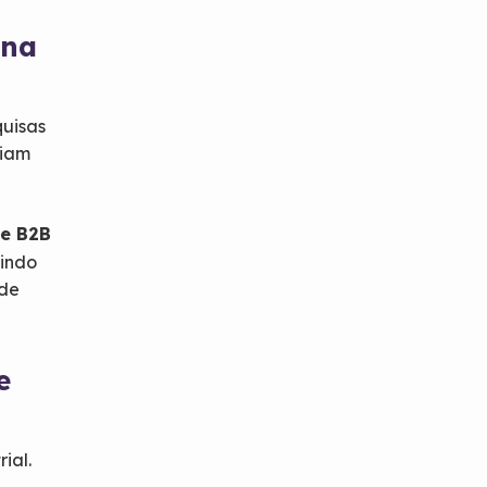
 na
quisas
riam
te B2B
tindo
 de
e
ial.