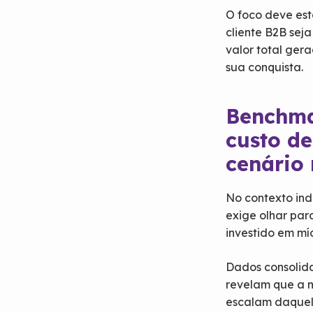
O foco deve est
cliente B2B seja
valor total gera
sua conquista.
Benchma
custo de
cenário 
No contexto indu
exige olhar par
investido em mí
Dados consolida
revelam que a m
escalam daquel