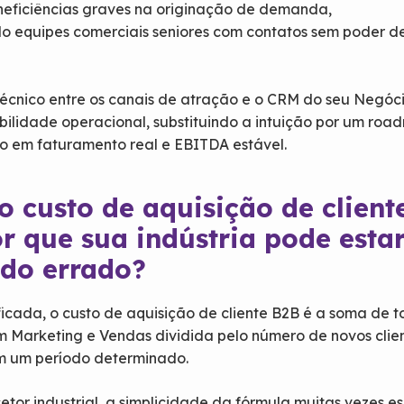
neficiências graves na originação de demanda,
o equipes comerciais seniores com contatos sem poder d
écnico entre os canais de atração e o CRM do seu Negóc
bilidade operacional, substituindo a intuição por um ro
do em faturamento real e EBITDA estável.
o custo de aquisição de client
r que sua indústria pode esta
ndo errado?
ficada, o custo de aquisição de cliente B2B é a soma de t
m Marketing e Vendas dividida pelo número de novos clie
m um período determinado.
setor industrial, a simplicidade da fórmula muitas vezes 