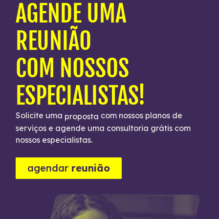
AGENDE UMA
REUNIÃO
COM NOSSOS
ESPECIALISTAS!
Solicite uma
com nossos planos de
proposta
serviços e agende uma consultoria grátis com
nossos especialistas.
agendar
reunião