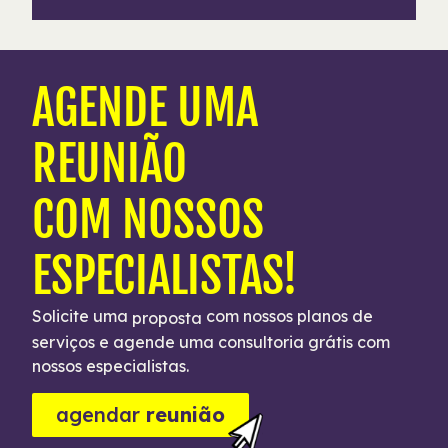
AGENDE UMA
REUNIÃO
COM NOSSOS
ESPECIALISTAS!
Solicite uma
com nossos planos de
proposta
serviços e agende uma consultoria grátis com
nossos especialistas.
agendar
reunião