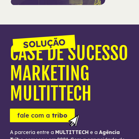
SOLUÇÃO
CASE DE SUCESSO
MARKETING
MULTITTECH
fale com a
tribo
A parceria entre a
MULTITTECH
e a
Agência