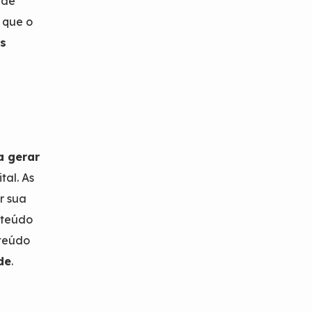
 de
m que o
s
a gerar
tal. As
r sua
nteúdo
nteúdo
de
.