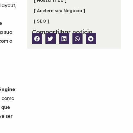
[ Nossa Tribo ]
 layout,
[ Acelere seu Negócio ]
[ SEO ]
e
Compartilhar notícia
ra sua
 com o
Engine
m como
á que
ve ser