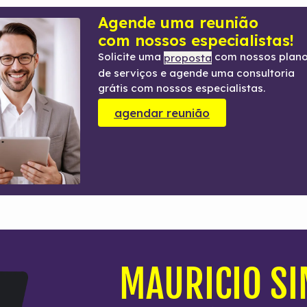
Agende uma reunião
com nossos especialistas!
Solicite uma
com nossos plan
proposta
de serviços e agende uma consultoria
grátis com nossos especialistas.
agendar reunião
MAURICIO S