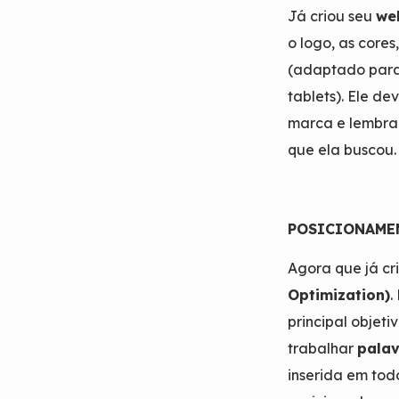
Já criou seu
we
o logo, as core
(adaptado para 
tablets). Ele de
marca e lembrar-
que ela buscou.
POSICIONAME
Agora que já cri
Optimization)
.
principal objeti
trabalhar
pala
inserida em tod