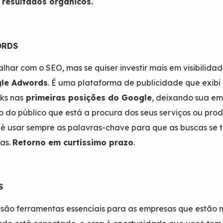
s
resultados orgânicos
.
ORDS
lhar com o SEO, mas se quiser investir mais em visibilida
le Adwords
. É uma plataforma de publicidade que exibi
nks nas
primeiras posições do Google
, deixando sua e
o do público que está a procura dos seus serviços ou prod
é usar sempre as palavras-chave para que as buscas se 
das.
Retorno em curtíssimo prazo
.
S
 são ferramentas essenciais para as empresas que estão no