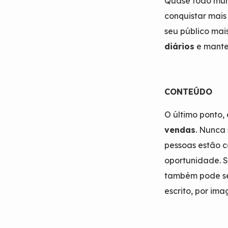
Quase todo mun
conquistar mais
seu público mais
diários
e mante
CONTEÚDO
O último ponto,
vendas
. Nunca 
pessoas estão c
oportunidade. 
também pode se
escrito, por ima