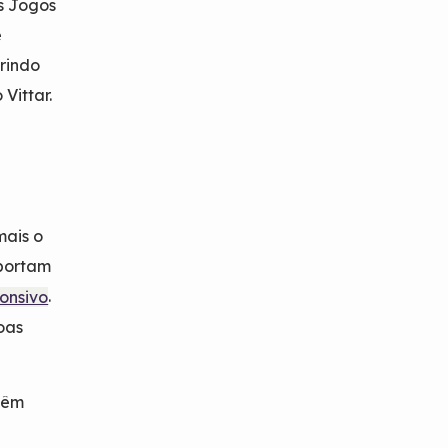
s Jogos
e
rindo
Vittar.
mais o
mportam
.
ponsivo
oas
 têm