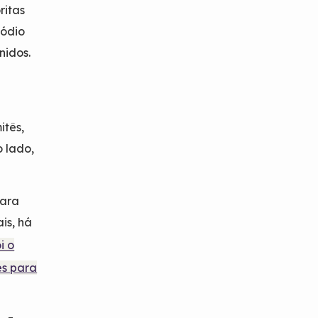
ritas
pódio
nidos.
itês,
o lado,
para
is, há
i o
es para