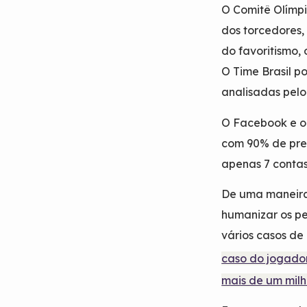
O Comitê Olímpi
dos torcedores
do favoritismo,
O Time Brasil po
analisadas pelo
O Facebook e o 
com 90% de pres
apenas 7 contas
De uma maneira 
humanizar os per
vários casos de
caso do jogador
mais de um milh