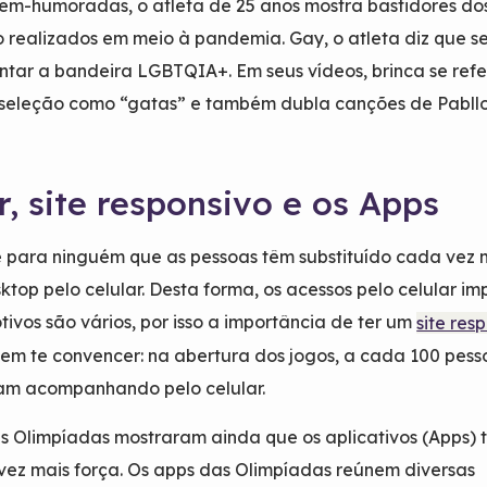
em-humoradas, o atleta de 25 anos mostra bastidores do
 realizados em meio à pandemia. Gay, o atleta diz que s
ntar a bandeira LGBTQIA+. Em seus vídeos, brinca se refe
seleção como “gatas” e também dubla canções de Pabllo 
ar, site responsivo e os Apps
 para ninguém que as pessoas têm substituído cada vez 
ktop pelo celular. Desta forma, os acessos pelo celular i
tivos são vários, por isso a importância de ter um
site res
m te convencer: na abertura dos jogos, a cada 100 pess
vam acompanhando pelo celular.
as Olimpíadas mostraram ainda que os aplicativos (Apps)
ez mais força. Os apps das Olimpíadas reúnem diversas