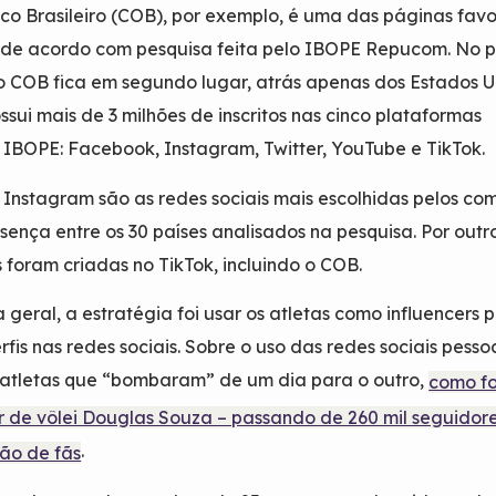
co Brasileiro (COB), por exemplo, é uma das páginas favo
, de acordo com pesquisa feita pelo IBOPE Repucom. No 
 o COB fica em segundo lugar, atrás apenas dos Estados U
ssui mais de 3 milhões de inscritos nas cinco plataformas
 IBOPE: Facebook, Instagram, Twitter, YouTube e TikTok.
Instagram são as redes sociais mais escolhidas pelos com
ença entre os 30 países analisados na pesquisa. Por outr
 foram criadas no TikTok, incluindo o COB.
geral, a estratégia foi usar os atletas como influencers 
fis nas redes sociais. Sobre o uso das redes sociais pessoa
 atletas que “bombaram” de um dia para o outro,
como fo
 de vôlei Douglas Souza – passando de 260 mil seguidor
.
ão de fãs