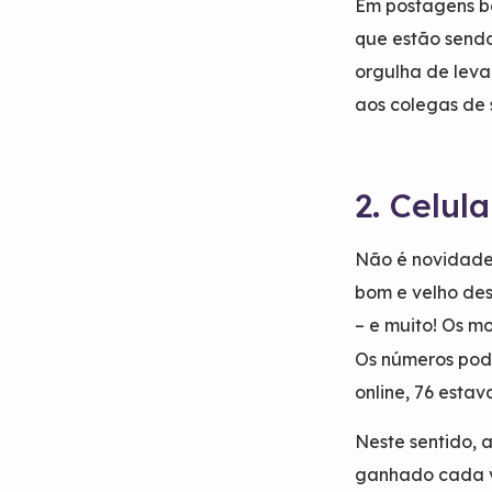
Em postagens b
que estão sendo
orgulha de leva
aos colegas de 
2. Celul
Não é novidade
bom e velho des
– e muito! Os mo
Os números pode
online, 76 esta
Neste sentido, 
ganhado cada v