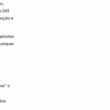
o,
o 203
atação e
mpíadas
ualquer
as” o
dos