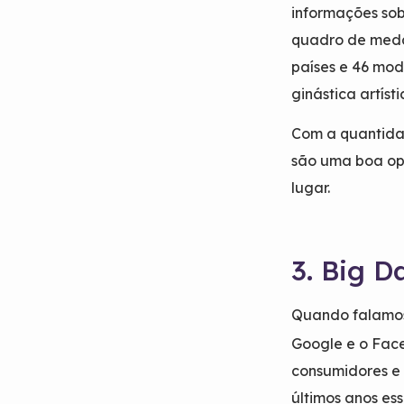
informações so
quadro de medal
países e 46 mod
ginástica artísti
Com a quantida
são uma boa opç
lugar.
3. Big D
Quando falamo
Google e o Face
consumidores e
últimos anos es