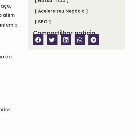
[ Nossa Tribo ]
paço,
[ Acelere seu Negócio ]
o além
[ SEO ]
antem o
Compartilhar notícia
ão do
prios