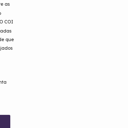
re as
o
 O COI
íadas
nde que
ajados
nta