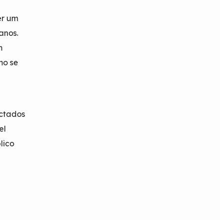
er um
anos.
m
mo se
actados
el
lico