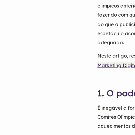
olímpicos ante
fazendo com que
do que a public
espetáculo acon
adequada.
Neste artigo, r
Marketing Digit
1. O pod
É inegável a fo
Comitês Olímpic
aquecimentos dos