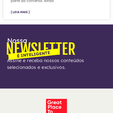
parte da conversa. Ainda
[ LEIA MAIS ]
Nossa
NEWSLETTER
É INTELIGENTE
Assine e receba nossos conteúdos
selecionados e exclusivos.