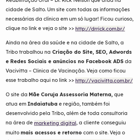
Reabilitação Oral – Dr. Rick Nelson que atua na
cidade de Salto. Um site com todas as informações
necessárias da clínica em um só lugar! Ficou curioso,
clique no link e veja o site >>
http://drrick.com.br/
Ainda na área da saúde e na cidade de Salto, a
Tribo trabalhou na
Criação do Site, SEO, Adwords
e Redes Sociais e anúncios no Facebook ADS
da
Vacivitta – Clinica de Vacinação. Veja como ficou
esse trabalho aqui no link >>
http://vacivitta.com.br/
O site da
Mãe Coruja Assessoria Materna,
que
atua em
Indaiatuba
e região, também foi
desenvolvido pela Tribo, além de toda consultoria
na área de
, a cliente conseguiu
marketing digital
muito
mais acessos e retorno
com o site. Veja o