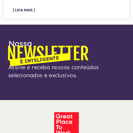
[ LEIA MAIS ]
Nossa
NEWSLETTER
É INTELIGENTE
Assine e receba nossos conteúdos
selecionados e exclusivos.