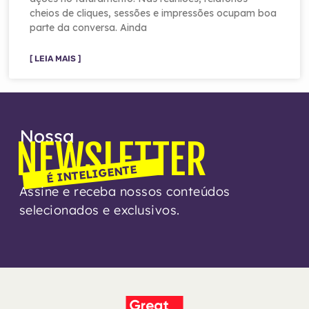
cheios de cliques, sessões e impressões ocupam boa
parte da conversa. Ainda
[ LEIA MAIS ]
Nossa
NEWSLETTER
É INTELIGENTE
Assine e receba nossos conteúdos
selecionados e exclusivos.