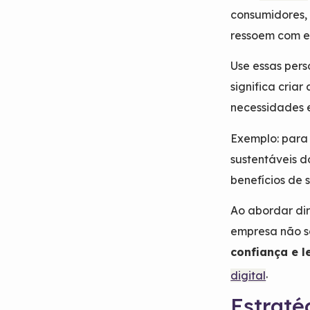
consumidores, 
ressoem com e
Use essas per
significa cria
necessidades e
Exemplo: para
sustentáveis d
benefícios de 
Ao abordar di
empresa não s
confiança e l
.
digital
Estraté