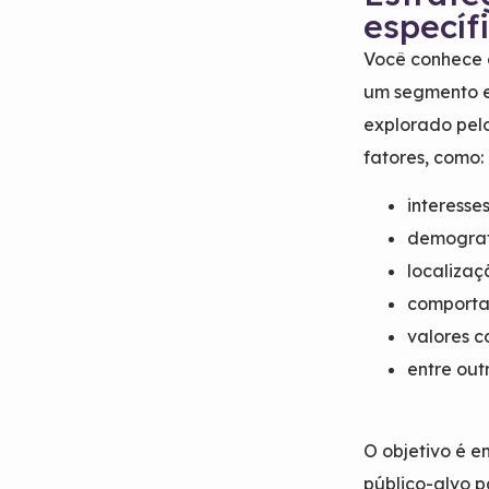
específ
Você conhece
um segmento e
explorado pelo
fatores, como:
interesse
demogra
localiza
comport
valores 
entre out
O objetivo é 
público-alvo p