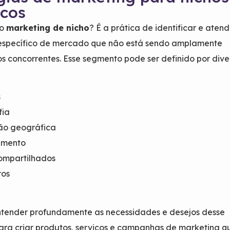
icos
 o
marketing de nicho
? É a prática de identificar e atend
specífico de mercado que não está sendo amplamente
s concorrentes. Esse segmento pode ser definido por dive
s
fia
ção geográfica
amento
compartilhados
ros
entender profundamente as necessidades e desejos desse
ara criar produtos, serviços e campanhas de marketing q