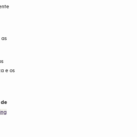
ente
 as
os
za e os
 de
ing