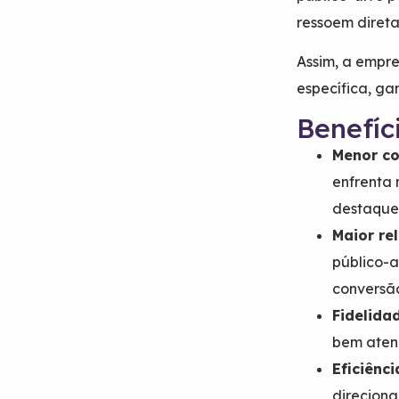
ressoem diret
Assim, a empre
específica, g
Benefíc
Menor co
enfrenta 
destaque
Maior re
público-
conversã
Fidelidad
bem atend
Eficiênc
direciona