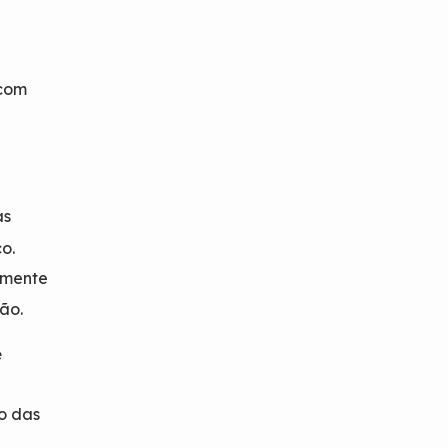
 com
as
o.
umente
ão.
e
o das