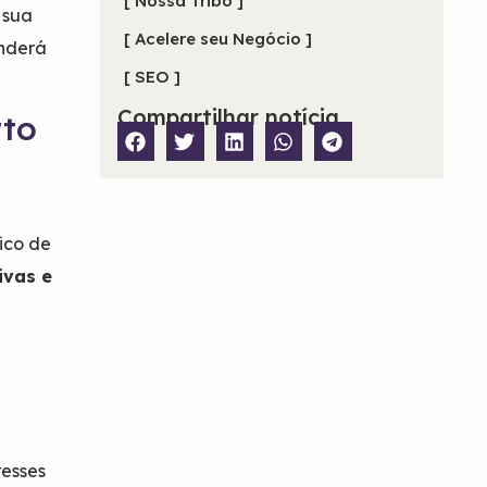
[ Nossa Tribo ]
 sua
[ Acelere seu Negócio ]
enderá
[ SEO ]
Compartilhar notícia
rto
ico de
ivas e
resses