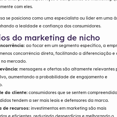
amente com eles.
sa se posiciona como uma especialista ou líder em uma 
anhando a lealdade e confiança dos consumidores.
ios do marketing de nicho
ncorrência:
ao focar em um segmento específico, a emp
menos concorrência direta, facilitando a diferenciação e 
 no mercado.
levância:
mensagens e ofertas são altamente relevantes 
alvo, aumentando a probabilidade de engajamento e
o.
e do cliente:
consumidores que se sentem compreendido
idos tendem a ser mais leais e defensores da marca.
ia de recursos:
investimentos em marketing são mais
dos e eficientes, reduzindo desperdícios e melhorando o