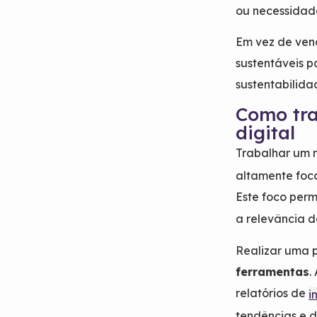
ou necessidad
Em vez de ven
sustentáveis p
sustentabilidad
Como tra
digital
Trabalhar um 
altamente foca
Este foco perm
a relevância 
Realizar uma 
ferramentas
.
relatórios de
i
tendências e