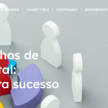
e clientes
nossa tribo
conteúdos
atendiment
hos de
al:
ra sucesso