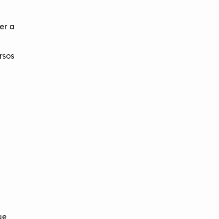
er a
rsos
ue