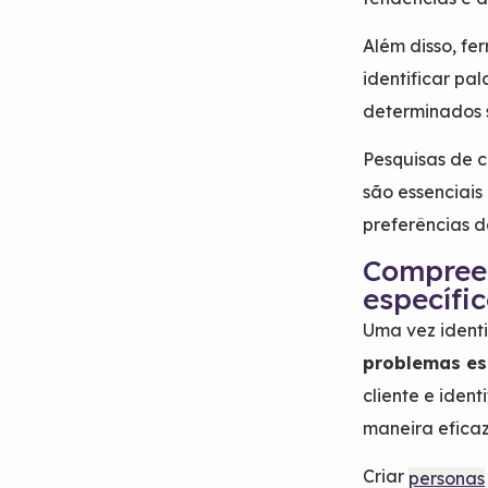
Além disso, f
identificar pa
determinados
Pesquisas de c
são essenciais
preferências d
Compree
específi
Uma vez identi
problemas es
cliente e iden
maneira efica
Criar
personas