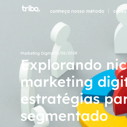
conheça nosso método
cases 
06/06/2024
Marketing Digital
Explorando nic
marketing digit
estratégias pa
segmentado