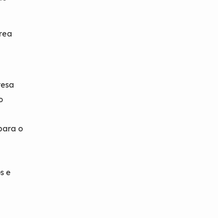
área
resa
o
para o
s e