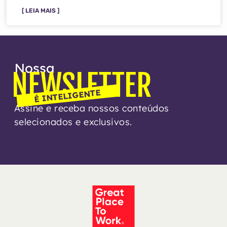
[ LEIA MAIS ]
Nossa
NEWSLETTER
É INTELIGENTE
Assine e receba nossos conteúdos
selecionados e exclusivos.