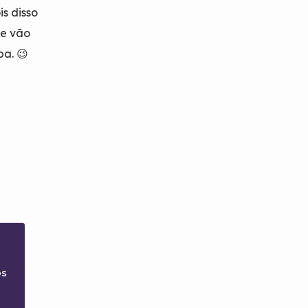
is disso
ue vão
pa. 😉
os