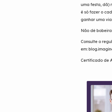
uma festa, dã)
é só fazer o cad
ganhar uma viag
Não dê bobeira 
Consulte o reg
em: blog.imagi
Certificado de 