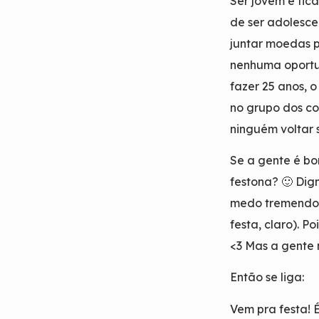
Ser jovem é fic
de ser adolesce
juntar moedas 
nenhuma oportu
fazer 25 anos, 
no grupo dos co
ninguém voltar s
Se a gente é bo
festona? 🙂 Dig
medo tremendo 
festa, claro). P
<3 Mas a gente 
Então se liga:
Vem pra festa! 