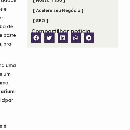
ntaaade
[ Nossa Tribo ]
s e
[ Acelere seu Negócio ]
ar
[ SEO ]
aba de
Compartilhar notícia
e poste
, pra
ina uma
 e um
 uma
narium
!
cipar.
e é