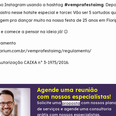
 no Instagram usando a hashtag
#vemprafestaimg
. Depo
astro nesse hotsite especial e torcer. Vão ser 5 sortudos q
em pra dançar muito na nossa festa de 25 anos em Flori
e comece a pensar na ideia já! 😉
ulamento
narium.com.br/vemprafestaimg/regulamento/
Autorização CAIXA n° 3-1975/2016.
Agende uma reunião
com nossos especialistas!
Solicite uma
com nossos plan
proposta
de serviços e agende uma consultoria
grátis com nossos especialistas.