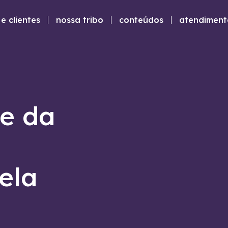
e clientes
nossa tribo
conteúdos
atendiment
te da
ela