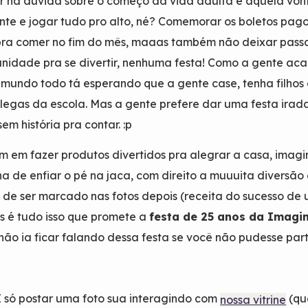
ar na dúvida sobre o começo da vida adulta e aquela vo
nte e jogar tudo pro alto, né? Comemorar os boletos pago
pra comer no fim do mês, maaas também não deixar pass
nidade pra se divertir, nenhuma festa! Como a gente ac
o mundo todo tá esperando que a gente case, tenha filhos 
legas da escola. Mas a gente prefere dar uma festa irada
em história pra contar. :p
m em fazer produtos divertidos pra alegrar a casa, imag
na de enfiar o pé na jaca, com direito a muuuita diversão
de ser marcado nas fotos depois (receita do sucesso de
ois é tudo isso que promete a
festa de 25 anos da Imagi
não ia ficar falando dessa festa se você não pudesse parti
É só postar uma foto sua interagindo com
(qu
nossa vitrine