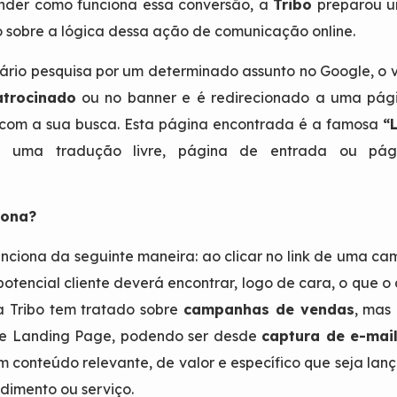
nder como funciona essa conversão, a
Tribo
preparou u
to sobre a lógica dessa ação de comunicação online.
io pesquisa por um determinado assunto no Google, o v
atrocinado
ou no banner e é redirecionado a uma pág
 com a sua busca. Esta página encontrada é a famosa
“
uma tradução livre, página de entrada ou pág
iona?
ciona da seguinte maneira: ao clicar no link de uma c
potencial cliente deverá encontrar, logo de cara, o que o
 a Tribo tem tratado sobre
campanhas de vendas
, mas
de
Landing Page
, podendo ser desde
captura de e-mai
conteúdo relevante, de valor e específico que seja la
dimento ou serviço.