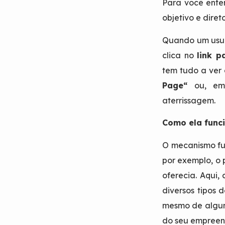
Para você ente
objetivo e dire
Quando um usuár
clica no
link p
tem tudo a ver
Page
“
ou, em 
aterrissagem.
Como ela func
O mecanismo fun
por exemplo, o 
oferecia. Aqui,
diversos tipos 
mesmo de algum 
do seu empreen