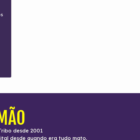
os
IMÃO
Tribo desde 2001
ital desde quando era tudo mato.