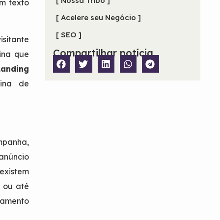
[ Nossa Tribo ]
m texto
[ Acelere seu Negócio ]
[ SEO ]
isitante
Compartilhar notícia
ina que
Landing
ina de
ampanha,
 anúncio
 existem
l
ou até
nçamento