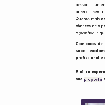
pessoas quer
preenchimento
Quanto mais
e
chances de a pe
agradável e que
Com anos de e
sabe exata
profissional e
E ai, ta espe
sua
a
proposta