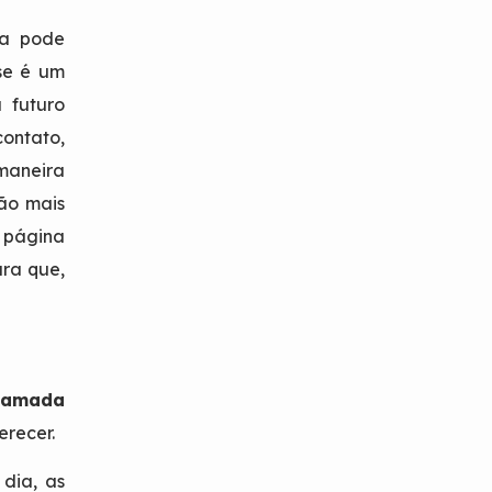
sa pode
se é um
 futuro
contato,
aneira
ção mais
a página
ra que,
hamada
erecer.
 dia, as