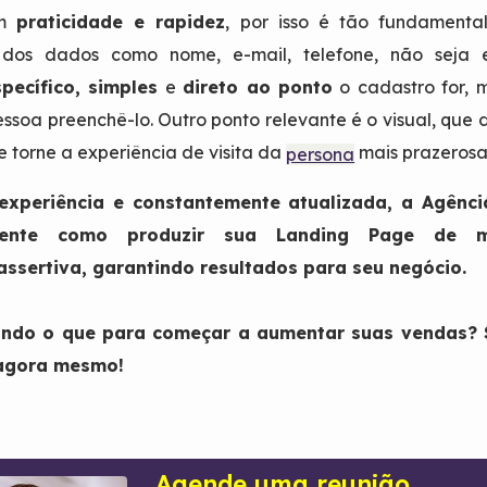
em
praticidade e rapidez
, por isso é tão fundamenta
 dos dados como nome, e-mail, telefone, não seja e
specífico, simples
e
direto ao ponto
o cadastro for, 
ssoa preenchê-lo. Outro ponto relevante é o visual, que 
 torne a experiência de visita da
mais prazerosa
persona
xperiência e constantemente atualizada, a Agênci
mente como produzir sua
Landing Page
de ma
 assertiva, garantindo resultados para seu negócio.
rando o que para começar a aumentar suas vendas? S
gora mesmo!
Agende uma reunião