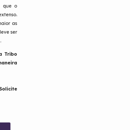
l que o
xtenso.
maior as
deve ser
.
a Tribo
neira
olicite