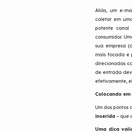
Aliás, um e-m
coletar em u
potente canal 
consumidor. Uma
sua empresa (
mais focada e p
direcionadas c
de entrada dev
efetivamente, e
Colocando em 
Um dos pontos 
inserida
– que d
Uma dica vali