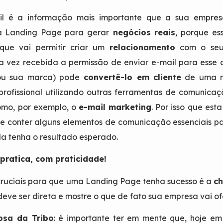
ail é a informação mais importante que a sua empre
ma
Landing Page
para gerar
negócios reais
, porque es
que vai permitir criar um
relacionamento
com o seu
 vez recebida a permissão de enviar e-mail para esse 
ou sua marca) pode
convertê-lo em cliente
de uma m
rofissional utilizando outras ferramentas de comunica
omo, por exemplo, o
e-mail marketing
. Por isso que est
e conter alguns elementos de comunicação essenciais pa
la tenha o resultado esperado.
pratica, com praticidade!
cruciais para que uma
Landing Page
tenha sucesso é a
c
eve ser direta e mostre o que de fato sua empresa vai of
osa da Tribo
: é importante ter em mente que, hoje em