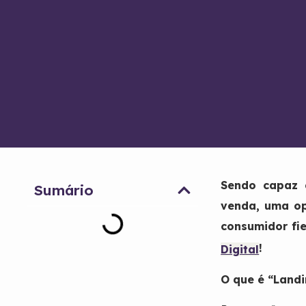
Sendo capaz d
Sumário
venda, uma op
consumidor fi
!
Digital
O que é “
Landi