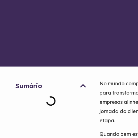
No mundo compe
Sumário
para transformar
empresas alinhe
jornada do clie
etapa.
Quando bem estr