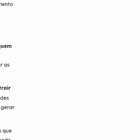
mento
quem
r as
rair
edes
 gerar
s que
 pode