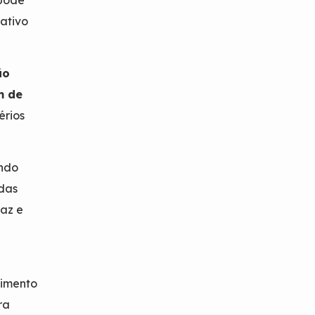
ativo
ão
m de
érios
ndo
ndas
az e
dimento
ra