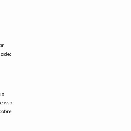
ar
dade:
ue
 isso.
 sobre