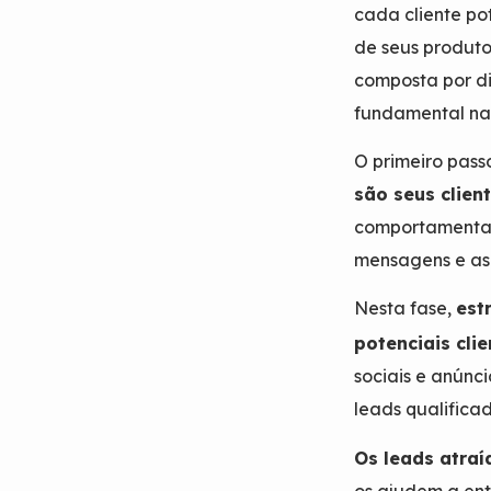
cada cliente p
de seus produto
composta por d
fundamental na 
O primeiro pass
são seus clien
comportamentais
mensagens e as
Nesta fase,
est
potenciais clie
sociais e anúnc
leads qualificad
Os leads atraí
os ajudem a en