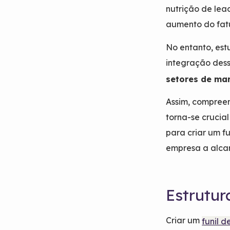
nutrição de lea
aumento do fa
No entanto, es
integração des
setores de mar
Assim, compreen
torna-se crucia
para criar um f
empresa a alcan
Estrutur
Criar um
funil 