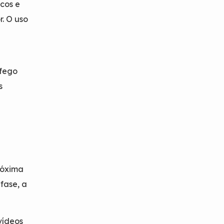
icos e
r. O uso
e
áfego
s
róxima
fase, a
 vídeos