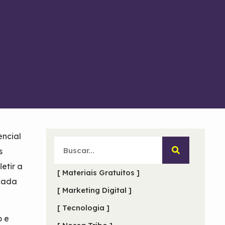
encial
s
etir a
[ Materiais Gratuitos ]
 cada
[ Marketing Digital ]
[ Tecnologia ]
o e