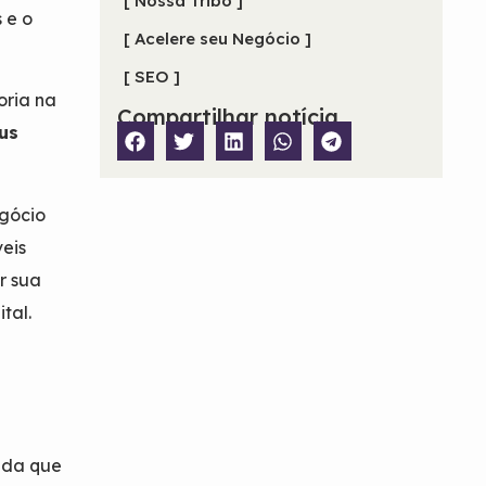
[ Nossa Tribo ]
 e o
[ Acelere seu Negócio ]
[ SEO ]
oria na
Compartilhar notícia
us
egócio
veis
r sua
tal.
ada que