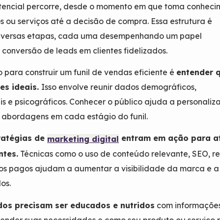
otencial percorre, desde o momento em que toma conheci
s ou serviços até a decisão de compra. Essa estrutura é
iversas etapas, cada uma desempenhando um papel
conversão de leads em clientes fidelizados.
o para construir um funil de vendas eficiente é
entender 
tes ideais.
Isso envolve reunir dados demográficos,
 e psicográficos. Conhecer o público ajuda a personaliza
 abordagens em cada estágio do funil.
ratégias de
entram em ação para at
marketing digital
ntes.
Técnicas como o uso de conteúdo relevante, SEO, r
ios pagos ajudam a aumentar a visibilidade da marca e a
os.
dos precisam ser educados e nutridos
com informaçõe
tender suas necessidades e como seu produto ou serviço