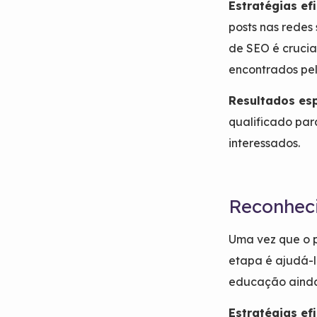
Estratégias ef
posts nas redes
de SEO é crucia
encontrados pel
Resultados es
qualificado par
interessados.
Reconhec
Uma vez que o p
etapa é ajudá-l
educação ainda
Estratégias ef