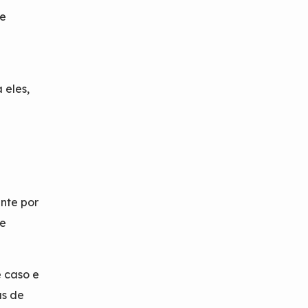
ue
 eles,
nte por
se
 caso e
as de