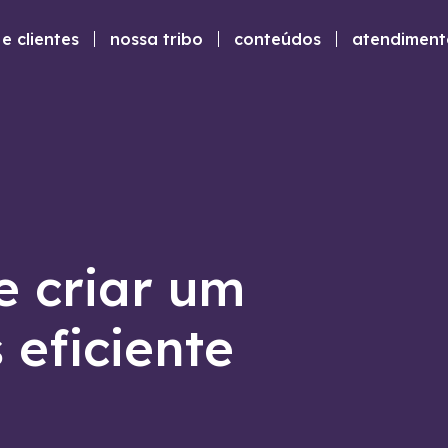
e clientes
nossa tribo
conteúdos
atendiment
e criar um
 eficiente