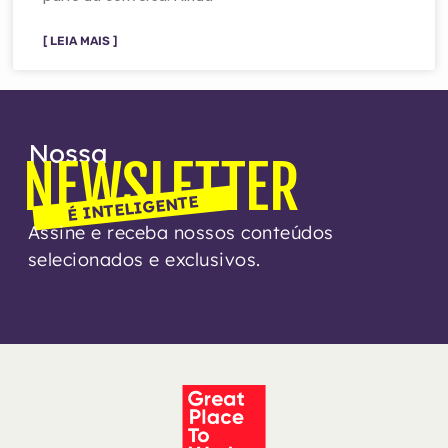
[ LEIA MAIS ]
Nossa
NEWSLETTER
É INTELIGENTE
Assine e receba nossos conteúdos
selecionados e exclusivos.