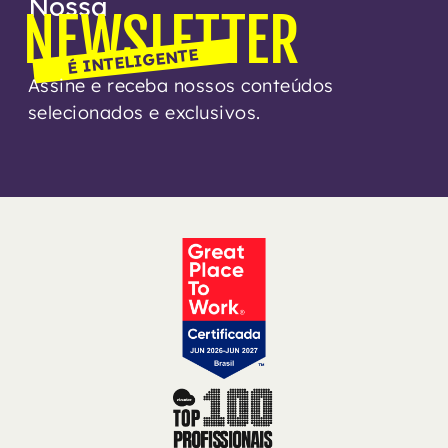
Nossa
NEWSLETTER
É INTELIGENTE
Assine e receba nossos conteúdos
selecionados e exclusivos.