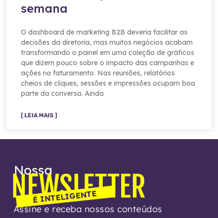
semana
O dashboard de marketing B2B deveria facilitar as
decisões da diretoria, mas muitos negócios acabam
transformando o painel em uma coleção de gráficos
que dizem pouco sobre o impacto das campanhas e
ações no faturamento. Nas reuniões, relatórios
cheios de cliques, sessões e impressões ocupam boa
parte da conversa. Ainda
[ LEIA MAIS ]
Nossa
NEWSLETTER
É INTELIGENTE
Assine e receba nossos conteúdos