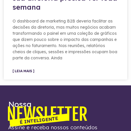
semana
O dashboard de marketing B2B deveria facilitar as
decisões da diretoria, mas muitos negócios acabam
transformando o painel em uma coleção de gráficos
que dizem pouco sobre o impacto das campanhas e
ações no faturamento. Nas reuniões, relatórios
cheios de cliques, sessões e impressões ocupam boa
parte da conversa. Ainda
[ LEIA MAIS ]
Nossa
NEWSLETTER
É INTELIGENTE
Assine e receba nossos conteúdos