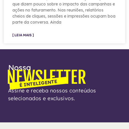
que dizem pouco sobre o impacto das campanhas e
ações no faturamento. Nas reuniões, relatórios
cheios de cliques, sessões e impressões ocupam boa
parte da conversa. Ainda
[ LEIA MAIS ]
Nossa
NEWSLETTER
É INTELIGENTE
Assine e receba nossos conteúdos
selecionados e exclusivos.